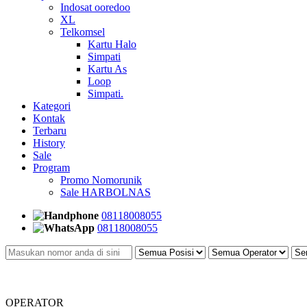
Indosat ooredoo
XL
Telkomsel
Kartu Halo
Simpati
Kartu As
Loop
Simpati.
Kategori
Kontak
Terbaru
History
Sale
Program
Promo Nomorunik
Sale HARBOLNAS
08118008055
08118008055
OPERATOR