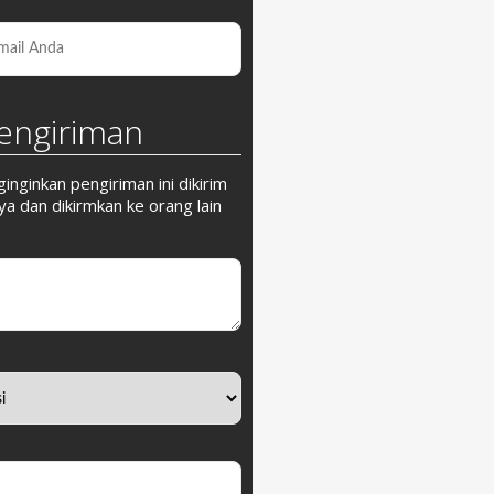
engiriman
nginkan pengiriman ini dikirim
a dan dikirmkan ke orang lain