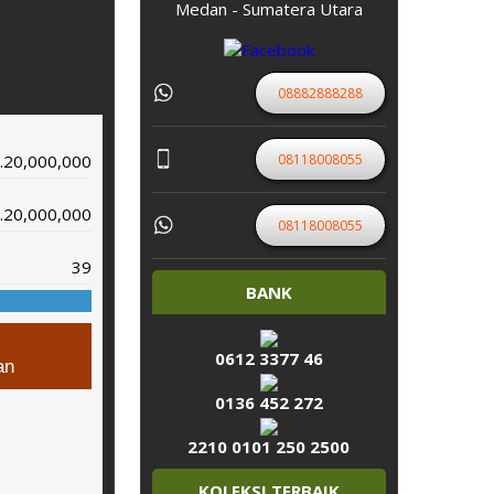
Medan - Sumatera Utara
08882888288
08118008055
.20,000,000
.20,000,000
08118008055
39
BANK
0612 3377 46
an
0136 452 272
2210 0101 250 2500
KOLEKSI TERBAIK