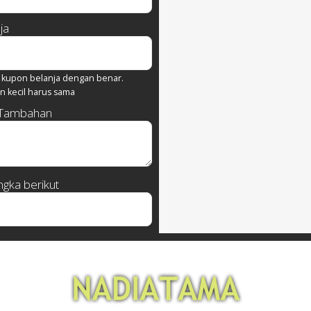
ja
kupon belanja dengan benar.
n kecil harus sama
 Tambahan
gka berikut