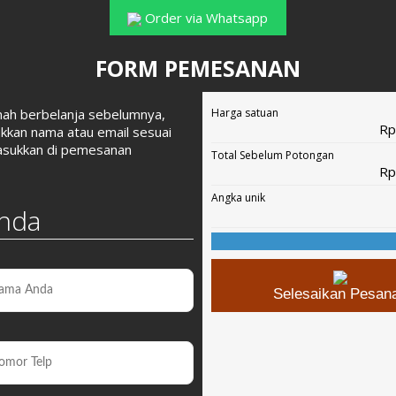
Order via Whatsapp
FORM PEMESANAN
rnah berbelanja sebelumnya,
Harga satuan
Rp
ukkan nama atau email sesuai
asukkan di pemesanan
Total Sebelum Potongan
Rp
Angka unik
Anda
Selesaikan Pesan