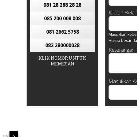
081 28 288 28 28
Kupon Belan
085 200 008 008
081 2662 5758
Masukkan kode 
Hurup besar da
082 280000028
Keterangan
KLIK NOMOR UNTUK
MEMESAN
Masukkan An
0