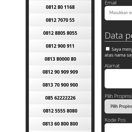
Email
0812 80 1168
0812 7070 55
Data p
0812 8805 8055
0812 900 911
Saya mengi
atas nama say
0813 80000 80
Alamat
0812 90 909 909
0813 70 900 900
Pilih Propinsi
085 62222226
0812 5555 8080
Kode Pos
0813 60 800 800