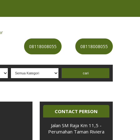
or
Kategori
Kontak
Terbaru
History
Sale
Program
08118008055
08118008055
Selamat datang di website NADIATAMA
- Nomor P
er
CONTACT PERSON
Jalan SM Raja Km 11,5 -
Perumahan Taman Riviera