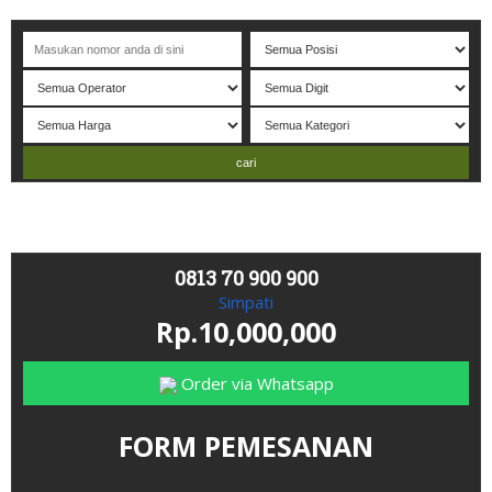
Selamat datang di website NADIATAMA
- Nomor P
erdana
C
an
0813 70 900 900
Simpati
Rp.10,000,000
Order via Whatsapp
FORM PEMESANAN