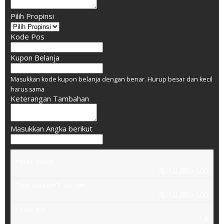
Pilih Propinsi
Kode Pos
Kupon Belanja
Masukkan kode kupon belanja dengan benar. Hurup besar dan kecil
harus sama
Keterangan Tambahan
Masukkan Angka berikut
Harga satuan
Rp.10,000,000
Total Sebelum Potongan
Rp.10,000,000
Angka unik
15