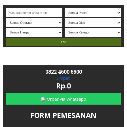
elamat datang di website NADIATAMA
- Nomor P
erdana
C
antik 
0822 4600 6500
Simpati
Rp.0
Order via Whatsapp
FORM PEMESANAN