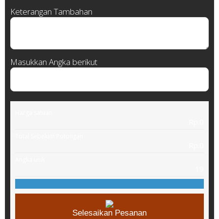
Keterangan Tambahan
Masukkan Angka berikut
Harga satuan
Rp.0
Total Sebelum Potongan
Rp.0
Angka unik
19
Selesaikan Pesanan