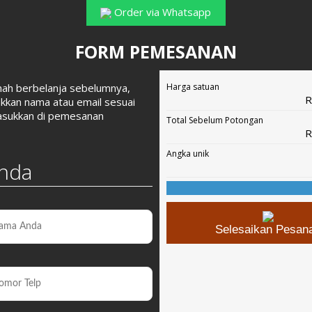
Order via Whatsapp
FORM PEMESANAN
rnah berbelanja sebelumnya,
Harga satuan
R
ukkan nama atau email sesuai
asukkan di pemesanan
Total Sebelum Potongan
R
Angka unik
Anda
Selesaikan Pesan