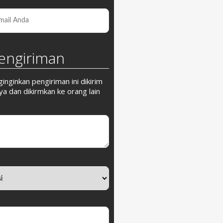
engiriman
nginkan pengiriman ini dikirim
a dan dikirmkan ke orang lain