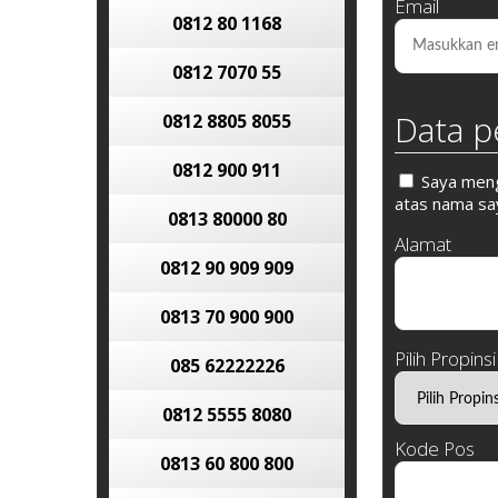
Email
0812 80 1168
0812 7070 55
Data p
0812 8805 8055
0812 900 911
Saya mengi
atas nama say
0813 80000 80
Alamat
0812 90 909 909
0813 70 900 900
Pilih Propinsi
085 62222226
0812 5555 8080
Kode Pos
0813 60 800 800