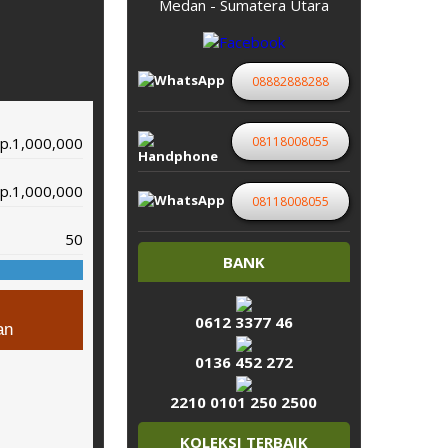
Medan - Sumatera Utara
08882888288
08118008055
p.1,000,000
p.1,000,000
08118008055
50
BANK
0612 3377 46
an
0136 452 272
2210 0101 250 2500
KOLEKSI TERBAIK