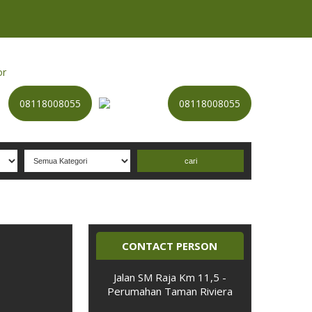
or
Kategori
Kontak
Terbaru
History
Sale
Program
08118008055
08118008055
Selamat datang di website NADIATAMA
- Nomor P
erdan
CONTACT PERSON
Jalan SM Raja Km 11,5 -
Perumahan Taman Riviera