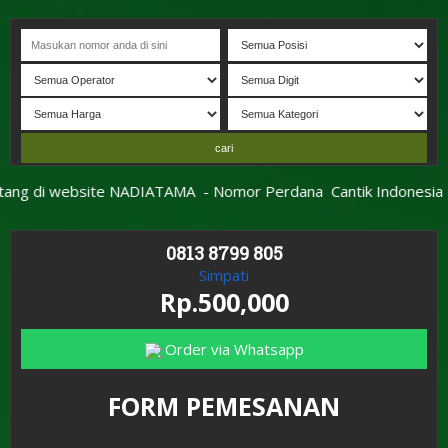
ng di website NADIATAMA
- Nomor P
erdana
C
antik Indonesia
- I
0813 8799 805
Simpati
Rp.500,000
Order via Whatsapp
FORM PEMESANAN