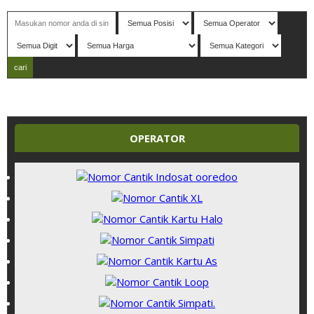
datang di website NADIATAMA
- Nomor P
erdana
C
antik Indonesi
OPERATOR