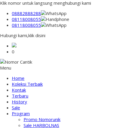
Klik nomor untuk langsung menghubungi kami
08882888288
08118008055
08118008055
Hubungi kami,klik disini
0
Menu
Home
Koleksi Terbaik
Kontak
Terbaru
History
Sale
Program
Promo Nomorunik
Sale HARBOLNAS